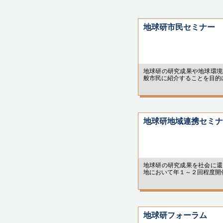
2022年3月10-15日
しまだいギャラリー
地球研市民セミナー
2022年3月7日
オンライン
地球研の研究成果や地球環境
般市民に紹介することを目的
2022年3月5,8,9日
オンライン
2022年3月7-11日
オンライン（Zoom、
地球研地域連携セミナ
YouTube）
2022年2月24日-3月1
与論町役場1階ロビー
地球研の研究成果を社会に還
＊新型コロナウィルス
地において年１～２回程度開
vol.1」の一部を、
します
2022年2月17日
地球研フォーラム
オンライン