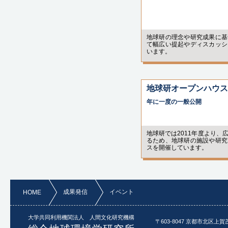
2022年2月5日
オンライン
地球研の理念や研究成果に基
て幅広い提起やディスカッシ
います。
2022年1月29-30日
オンライン
地球研オープンハウス
2022年1月29-30日
年に一度の一般公開
オンライン
2022年1月11日
地球研では2011年度より、
ハートピア京都 3階
るため、地球研の施設や研究
スを開催しています。
2021年12月25-26日
サッポロピリカコタン
& オンライン
成果発信
イベント
HOME
2021年12月18日
同志社大学 今出川キ
良心館2階 206教室
大学共同利用機関法人 人間文化研究機構
〒603-8047 京都市北区上賀