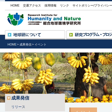
HOME
交通アクセス
採用情報
リンク
サイトポリシー/プライバシ
大学
地球研について
所長挨拶
研究の進め方
HOME
成果発信
イベント
設立の趣旨と目的
プログラム ― プロジェク
沿革・組織
研究プロジェクト一覧
研究基盤国際センター
評価委員による評価
（RIHN Center）の活動
外部機関との協力
公募情報
施設の紹介／研究所見学
情報公開
調達情報
地球研のめざすもの
成果発信
リリース