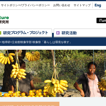
Eng
サイトポリシー/プライバシーポリシー
お問い合わせ
サイトマップ
大学共同利用機関法人 人間文化研究機構 総合地
球研について
研究プロジェクト
研究の進め方
研究スタッフ
地球研×立命館映像学部 映像祭「暮らしは環境を映す」
プログラム ― プロジェクト制
招へい外国人研究員/
F
研究プロジェクト一覧
フェローシップ外国人研究員
実験施設
評価委員による評価
同位体環境学共同研究事業
公募情報
博物館・展示を活用した最先端
研究の 可視化・高度化事業
図書室
学術情報リポジトリ