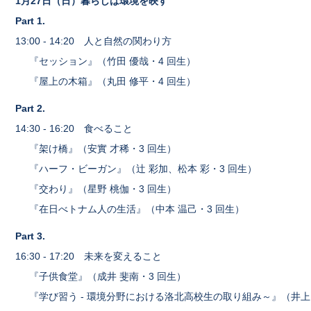
1月27日（日）暮らしは環境を映す
Part 1.
13:00 - 14:20 人と自然の関わり方
『セッション』（竹田 優哉・4 回生）
『屋上の木箱』（丸田 修平・4 回生）
Part 2.
14:30 - 16:20 食べること
『架け橋』（安實 才稀・3 回生）
『ハーフ・ビーガン』（辻 彩加、松本 彩・3 回生）
『交わり』（星野 桃伽・3 回生）
『在日べトナム人の生活』（中本 温己・3 回生）
Part 3.
16:30 - 17:20 未来を変えること
『子供食堂』（成井 斐南・3 回生）
『学び習う - 環境分野における洛北高校生の取り組み～』（井上 