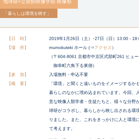
地球研×立命館映像学部 映像祭
「暮らしは環境を映す」
日 時
2019年1月26日（土）･27日（日）13:00 - 18
場 所
mumokuteki ホール (⇒
アクセス
）
（〒604-8061 京都市中京区式部町261 ヒュ
御幸町六角下る東側）
参 加
入場無料・申込不要
概 要
「環境」と聞くと遠いものをイメージするか
暮らしのなかに埋め込まれています。今回、
意な映像人類学者・生徒たちと、様々な分野
球研がコラボし、暮らしから映し出される環
りました。また、これをきっかけに人と環境
て考えます。