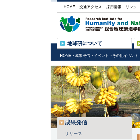
HOME
交通アクセス
採用情報
リンク
地
所長挨拶
HOME
成果発信
イベント
その他イベント
設立の趣旨と目的
沿革・組織
研究基盤国際センター
（RIHN Center）の活動
外部機関との協力
施設の紹介／研究所見学
情報公開
調達情報
地球研のめざすもの
成果発信
リリース