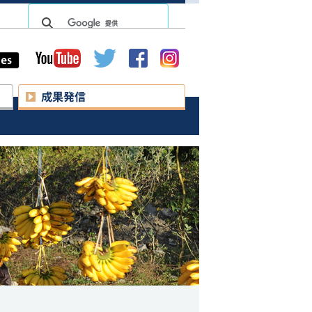
lish
球環境学研究所
研究活動
成果発信
データベース
リリース
uture Earth
イベント
 アジア地域センター
刊行物
京都気候変動適応センター
カーボンニュートラル達成に
ソーシャルメディア
貢献する大学等コアリション
アジアにおける
「エコヘルス」研究の新展開
関連研究活動など
環境教育／人材育成