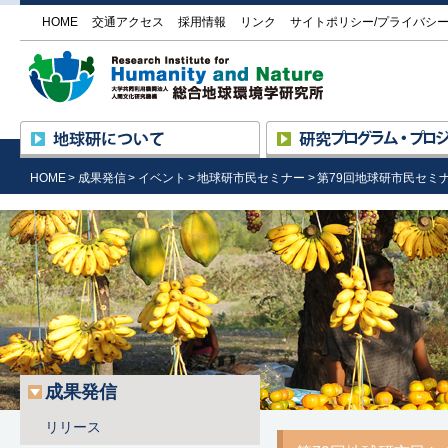
HOME
交通アクセス
採用情報
リンク
サイトポリシー/プライバシ
大学
地球研について
所長挨拶
研究の進め方
HOME
成果発信
イベント
地球研市民セミナー
第79回地球研市民セミ
設立の趣旨と目的
プログラム ― プロジェク
沿革・組織
研究プロジェクト一覧
研究基盤国際センター
評価委員による評価
（RIHN Center）の活動
外部機関との協力
公募情報
施設の紹介／研究所見学
情報公開
調達情報
地球研のめざすもの
成果発信
リリース