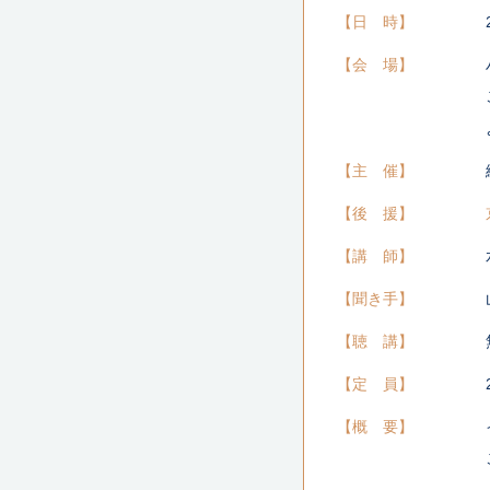
日 時
会 場
主 催
後 援
講 師
聞き手
聴 講
定 員
概 要