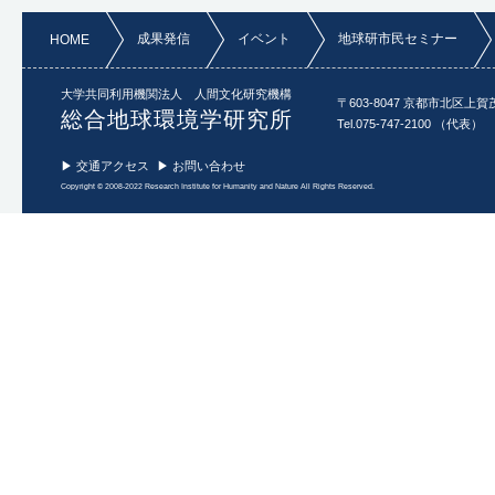
成果発信
イベント
地球研市民セミナー
HOME
大学共同利用機関法人 人間文化研究機構
〒603-8047 京都市北区上賀
総合地球環境学研究所
Tel.075-747-2100 （代表）
▶ 交通アクセス
▶ お問い合わせ