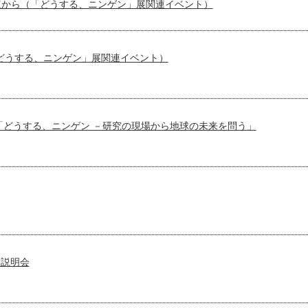
点から（「どうする、ニンゲン」展関連イベント）
どうする、ニンゲン」展関連イベント）
「どうする、ニンゲン －研究の現場から地球の未来を問う」
験説明会