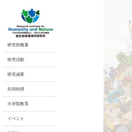
ピ
ッ
ク
ア
ッ
プ
コ
本
研究所概要
ン
文
に
テ
所長挨拶
ス
ン
研究活動
キ
理念・達成目標
ツ
ッ
研究体制・研究の流れ
プ
運営体制・方針
研究成果
研究一覧
社会連携
研究成果一覧
スタッフ一覧
共同利用
沿革
最新論文
過去の研究
共同利用
情報公開
大学院教育
実験施設
施設紹介
交通アクセス
イベント