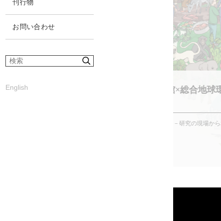
刊行物
お問い合わせ
サ
イ
ト
English
国立科学博物館×総合地球
内
検
画展
索
「どうする、ニンゲン －研究の現場か