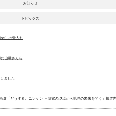
お知らせ
トピックス
lise）の受入れ
師に山極さんら
演しました
企画展「どうする、ニンゲン －研究の現場から地球の未来を問う」報道