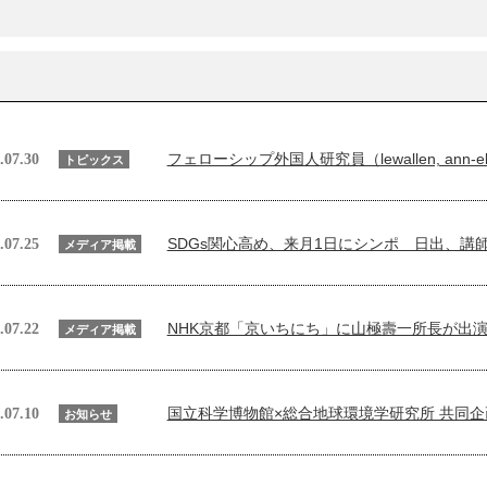
フェローシップ外国人研究員（lewallen, ann-e
.07.30
トピックス
SDGs関心高め、来月1日にシンポ 日出、講
.07.25
メディア掲載
NHK京都「京いちにち」に山極壽一所長が出
.07.22
メディア掲載
国立科学博物館×総合地球環境学研究所 共同
.07.10
お知らせ