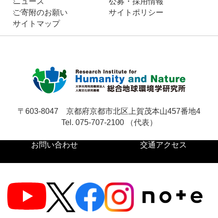
ニュース
公募・採用情報
ご寄附のお願い
サイトポリシー
お問い合わせ
サイトマップ
サ
イ
ト
English
内
検
〒603-8047
京都府京都市北区上賀茂本山457番地4
索
Tel. 075-707-2100 （代表）
お問い合わせ
交通アクセス