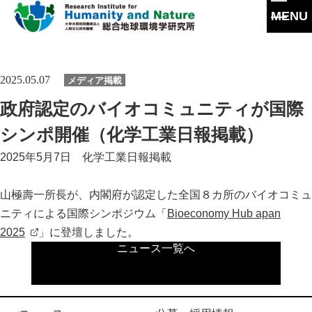
MENU
本
文
に
研究所概要
2025.05.07
メディア掲載
ス
キ
所長挨拶
政府認定のバイオコミュニティが国際
ッ
研究活動
プ
理念・達成目標
シンポ開催（化学工業日報掲載）
研究体制・研究の流れ
研究成果
2025年5月7日 化学工業日報掲載
運営体制・方針
研究一覧
研究成果一覧
共同利用
社会連携
山極壽一所長が、内閣府が認定した全国８カ所のバイオコミュ
スタッフ一覧
最新論文
ニティによる国際シンポジウム「
Bioeconomy Hub apan
共同利用
沿革
大学院教育
過去の研究
2025
」に登壇しました。
実験施設
ニュース一覧へ
情報公開
イベント
施設紹介
刊行物
交通アクセス