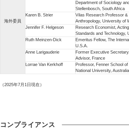
Department of Sociology and
Stellenbosch, South Africa
Karen B. Strier
Vilas Research Professor & 
海外委員
Anthropology, University of
Jennifer F. Helgeson
Research Economist, Acting 
Standards and Technology, 
Ruth Meinzen-Dick
Emeritus Fellow, The Interna
U.S.A.
Anne Larigauderie
Former Executive Secretary
Advisor, France
Lorrae Van Kerkhoff
Professor, Fenner School of
National University, Australia
（2025年7月1日現在）
コンプライアンス