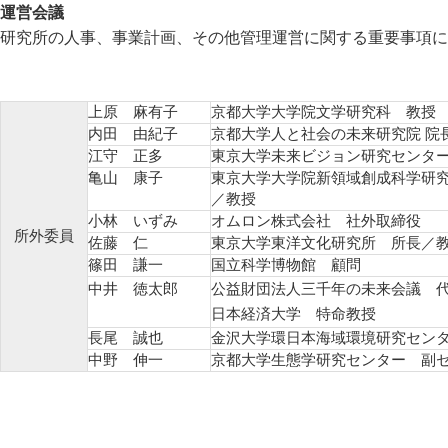
運営会議
研究所の人事、事業計画、その他管理運営に関する重要事項に
上原 麻有子
京都大学大学院文学研究科 教授
内田 由紀子
京都大学人と社会の未来研究院 院
江守 正多
東京大学未来ビジョン研究センタ
亀山 康子
東京大学大学院新領域創成科学研
／教授
小林 いずみ
オムロン株式会社 社外取締役
所外委員
佐藤 仁
東京大学東洋文化研究所 所長／
篠田 謙一
国立科学博物館 顧問
中井 徳太郎
公益財団法人三千年の未来会議 
日本経済大学 特命教授
長尾 誠也
金沢大学環日本海域環境研究セン
中野 伸一
京都大学生態学研究センター 副