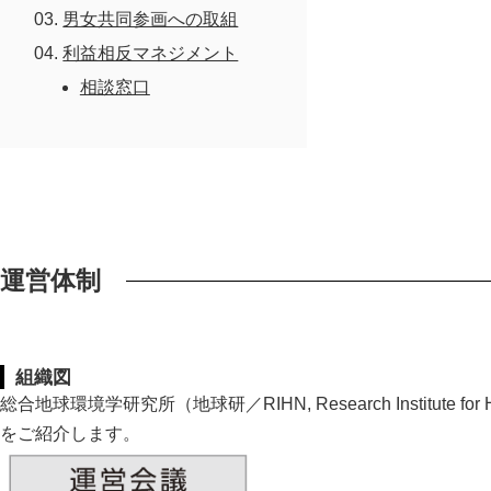
男女共同参画への取組
交通アクセス
利益相反マネジメント
相談窓口
研究活動
研究体制・研究の流れ
研究成果
研究一覧
研究成果一覧
共同利用
スタッフ一覧
最新論文
共同利用
運営体制
大学院教育
過去の研究
実験施設
イベント
組織図
総合地球環境学研究所（地球研／RIHN, Research Institute for
刊行物
をご紹介します。
お問い合わせ