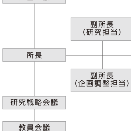
サ
イ
ト
English
内
検
索