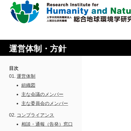
本
文
に
研究所概要
ス
運営体制・方針
キ
所長挨拶
ッ
プ
理念・達成目標
目次
運営体制
運営体制・方針
組織図
社会連携
主な会議のメンバー
沿革
主な委員会のメンバー
情報公開
コンプライアンス
相談・通報（告発）窓口
施設紹介