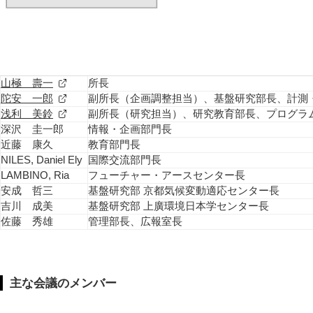
山極 壽一
所長
陀安 一郎
副所長（企画調整担当）、基盤研究部長、計測・
浅利 美鈴
副所長（研究担当）、研究教育部長、プログラ
深沢 圭一郎
情報・企画部門長
近藤 康久
教育部門長
NILES, Daniel Ely
国際交流部門長
LAMBINO, Ria
フューチャー・アースセンター長
安成 哲三
基盤研究部 京都気候変動適応センター長
吉川 成美
基盤研究部 上廣環境日本学センター長
佐藤 秀雄
管理部長、広報室長
主な会議のメンバー