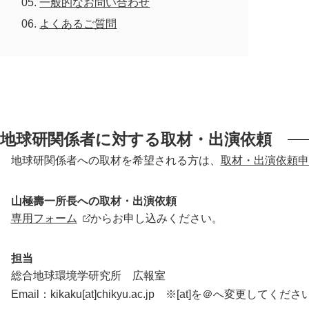
一般的なお問い合わせ
施設紹介
よくあるご質問
刊行物
交通アクセス
お問い合わせ
サ
イ
地球研関係者に対する取材・出演依頼
ト
地球研関係者への取材を希望される方は、
取材・出演依頼申
English
内
検
索
山極壽一所長への取材・出演依頼
専用フォーム
からお申し込みください。
担当
総合地球環境学研究所 広報室
Email：kikaku[at]chikyu.ac.jp ※[at]を＠へ変更してくだ