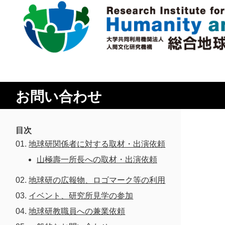
本
文
に
研究所概要
ス
お問い合わせ
キ
所長挨拶
ッ
研究活動
プ
理念・達成目標
研究体制・研究の流れ
目次
研究成果
地球研関係者に対する取材・出演依頼
運営体制・方針
研究一覧
研究成果一覧
山極壽一所長への取材・出演依頼
共同利用
社会連携
スタッフ一覧
最新論文
地球研の広報物、ロゴマーク等の利用
共同利用
沿革
大学院教育
過去の研究
イベント、研究所見学の参加
実験施設
情報公開
地球研教職員への兼業依頼
イベント