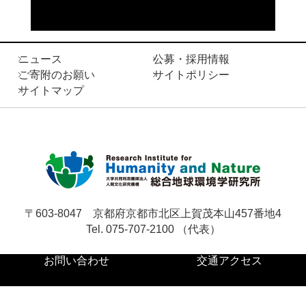
お問い合わせ
ニュース
公募・採用情報
ご寄附のお願い
サイトポリシー
サ
サイトマップ
イ
ト
English
内
検
索
〒603-8047
京都府京都市北区上賀茂本山457番地4
Tel. 075-707-2100 （代表）
お問い合わせ
交通アクセス