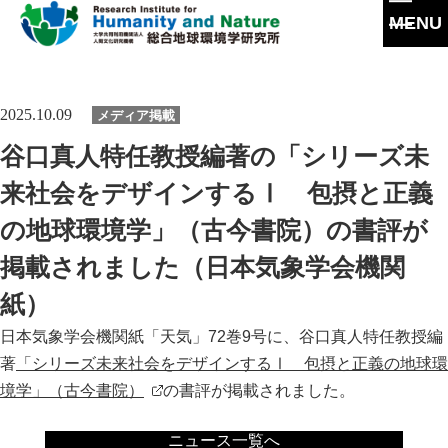
MENU
本
文
に
研究所概要
2025.10.09
メディア掲載
ス
キ
所長挨拶
谷口真人特任教授編著の「シリーズ未
ッ
研究活動
プ
理念・達成目標
来社会をデザインするⅠ 包摂と正義
研究体制・研究の流れ
研究成果
の地球環境学」（古今書院）の書評が
運営体制・方針
研究一覧
研究成果一覧
掲載されました（日本気象学会機関
共同利用
社会連携
スタッフ一覧
最新論文
紙）
共同利用
沿革
大学院教育
過去の研究
日本気象学会機関紙「天気」72巻9号に、谷口真人特任教授編
実験施設
情報公開
著
「シリーズ未来社会をデザインするⅠ 包摂と正義の地球環
イベント
境学」（古今書院）
の書評が掲載されました。
施設紹介
刊行物
ニュース一覧へ
交通アクセス