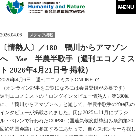
MENU
本
文
に
研究所概要
2026.04.06
メディア掲載
ス
キ
所長挨拶
〔情熱人〕／180 鴨川からアマゾン
ッ
研究活動
プ
理念・達成目標
へ Yae 半農半歌手（週刊エコノミス
研究体制・研究の流れ
研究成果
ト 2026年4月21日号 掲載）
運営体制・方針
研究一覧
研究成果一覧
2026年4月6日
週刊エコノミストONLINE
共同利用
社会連携
スタッフ一覧
（オンライン記事をご覧になるには会員登録が必要です）
最新論文
共同利用
沿革
週刊エコノミストの「ロングインタビュー情熱人」第180回
大学院教育
過去の研究
に、「鴨川からアマゾンへ」と題して、半農半歌手のYae氏の
実験施設
情報公開
インタビューが掲載されました。氏は2025年11月にブラジ
イベント
ル・ベレンで行われたCOP30（国連気候変動枠組み条約第30
施設紹介
回締約国会議）に参加するにあたって、自らスポンサーを探し
刊行物
交通アクセス