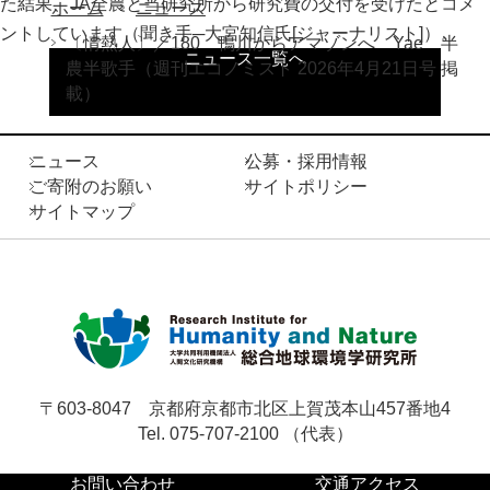
た結果、JA全農と当研究所から研究費の交付を受けたとコメ
ホーム
ニュース
ントしています（聞き手─大宮知信氏[ジャーナリスト]）。
〔情熱人〕／180 鴨川からアマゾンへ Yae 半
お問い合わせ
ニュース一覧へ
農半歌手（週刊エコノミスト 2026年4月21日号 掲
載）
サ
イ
ニュース
公募・採用情報
ト
ご寄附のお願い
サイトポリシー
English
内
サイトマップ
検
索
〒603-8047
京都府京都市北区上賀茂本山457番地4
Tel. 075-707-2100 （代表）
お問い合わせ
交通アクセス