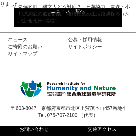
りました。
気候変動 縄文人どう対応？ 日英協力 青森・小
ニュース一覧へ
お問い合わせ
川原湖底の遺跡調査 堆積物集め生活痕跡探る（河
北新報 朝刊 掲載）
サ
ニュース
公募・採用情報
イ
ご寄附のお願い
サイトポリシー
ト
English
サイトマップ
内
検
索
〒603-8047
京都府京都市北区上賀茂本山457番地4
Tel. 075-707-2100 （代表）
お問い合わせ
交通アクセス