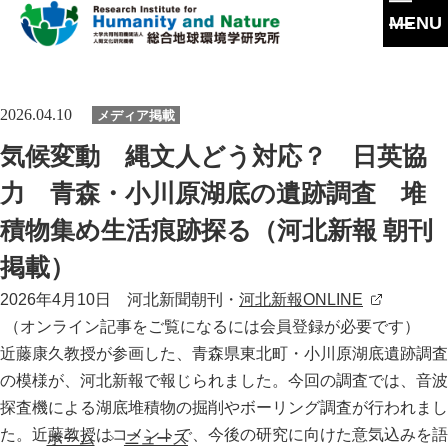
MENU
本
文
に
研究所概要
2026.04.10
メディア掲載
ス
キ
所長挨拶
気候変動 縄文人どう対応？ 日英協
ッ
研究活動
プ
理念・達成目標
力 青森・小川原湖底の遺跡調査 堆
研究体制・研究の流れ
研究成果
積物集め生活痕跡探る（河北新報 朝刊
運営体制・方針
研究一覧
研究成果一覧
掲載）
共同利用
社会連携
スタッフ一覧
最新論文
2026年4月10日 河北新聞朝刊・
河北新報ONLINE
共同利用
沿革
大学院教育
（オンライン記事をご覧になるには会員登録が必要です）
過去の研究
実験施設
近藤康久教授が参画した、青森県東北町・小川原湖底遺跡調査
情報公開
の模様が、河北新報で報じられました。今回の調査では、音波
イベント
施設紹介
探査機による湖底堆積物の掘削やボーリング調査が行われまし
た。近藤教授はコメントで、今後の研究に向けた意気込みを語
刊行物
ホーム
ニュース
交通アクセス