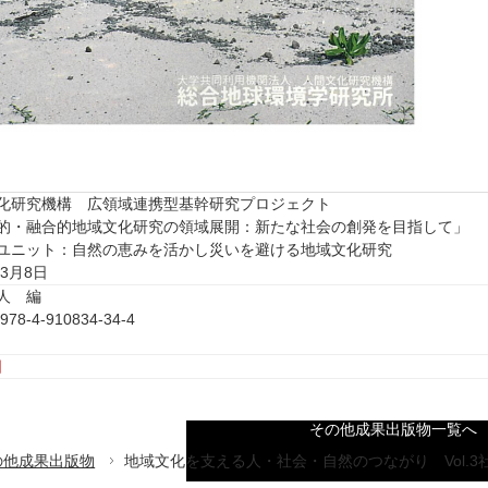
化研究機構 広領域連携型基幹研究プロジェクト
的・融合的地域文化研究の領域展開：新たな社会の創発を目指して」
ユニット：自然の恵みを活かし災いを避ける地域文化研究
年3月8日
人 編
978-4-910834-34-4
その他成果出版物一覧へ
の他成果出版物
地域文化を支える人・社会・自然のつながり Vol.