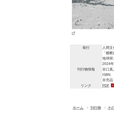
発行
人間文
「横断
地球研
2024
刊行物情報
谷口真
ISBN 
非売品
リンク
PDF
ホーム
刊行物
そ