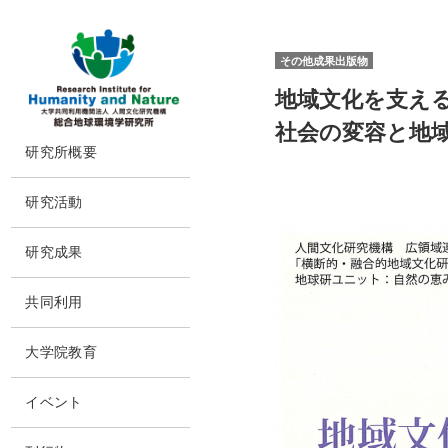
その他成果出版物
地域文化を支える
社会の変容と地
本
研究所概要
文
に
所長挨拶
ス
研究活動
キ
理念・達成目標
ッ
研究体制・研究の流れ
プ
運営体制・方針
研究成果
研究一覧
社会連携
研究成果一覧
スタッフ一覧
共同利用
沿革
最新論文
過去の研究
共同利用
情報公開
大学院教育
実験施設
施設紹介
交通アクセス
イベント