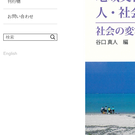
刊行物
お問い合わせ
サ
イ
ト
English
内
検
索