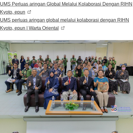
UMS Perluas aringan Global Melalui Kolaborasi Dengan RIHN
Kyoto, epun
お問い合わせ
UMS perluas aringan global melalui kolaborasi dengan RIHN
Kyoto, epun | Warta Oriental
サ
イ
ト
English
内
検
索