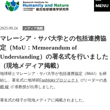
MENU
本
文
に
研究所概要
2025.09.24
メディア掲載
ス
キ
所長挨拶
マレーシア・サバ大学との包括連携協
ッ
研究活動
プ
理念・達成目標
定（MoU：Memorandum of
研究体制・研究の流れ
研究成果
Understanding）の署名式を行いました
運営体制・方針
研究一覧
研究成果一覧
（現地メディア掲載）
共同利用
社会連携
スタッフ一覧
最新論文
地球研とマレーシア・サバ大学が包括連携協定（MoU）を締
共同利用
沿革
大学院教育
結し、署名式に地球研
Fashloksプロジェクト
リーダーの
本
過去の研究
実験施設
郷 峻
准教授が出席しました。
情報公開
イベント
施設紹介
署名式の様子が現地メディアに掲載されました。
刊行物
交通アクセス