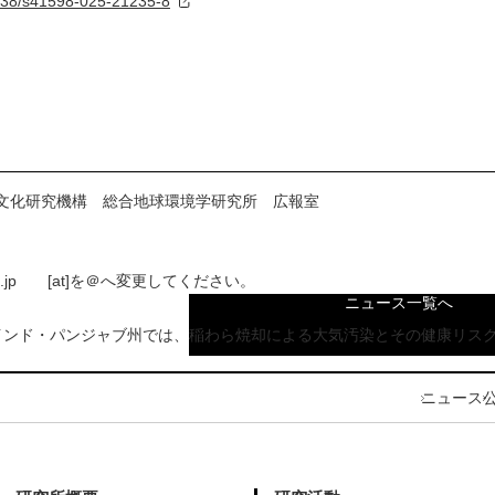
.1038/s41598-025-21235-8
文化研究機構 総合地球環境学研究所 広報室
ikyu.ac.jp [at]を＠へ変更してください。
ニュース一覧へ
インド・パンジャブ州では、稲わら焼却による大気汚染とその健康リス
ニュース