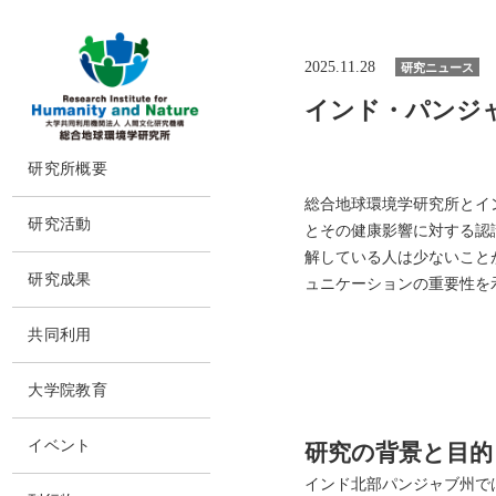
2025.11.28
研究ニュース
インド・パンジ
本
研究所概要
文
に
総合地球環境学研究所とイン
所長挨拶
ス
研究活動
とその健康影響に対する認
キ
理念・達成目標
ッ
解している人は少ないこと
研究体制・研究の流れ
プ
運営体制・方針
研究成果
ュニケーションの重要性を
研究一覧
社会連携
研究成果一覧
スタッフ一覧
共同利用
沿革
最新論文
過去の研究
共同利用
情報公開
大学院教育
実験施設
施設紹介
交通アクセス
イベント
研究の背景と目的
インド北部パンジャブ州で