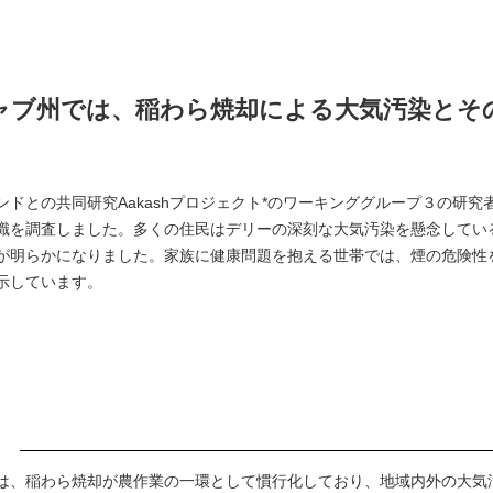
ャブ州では、稲わら焼却による大気汚染とそ
ドとの共同研究Aakashプロジェクト*のワーキンググループ３の研究
識を調査しました。多くの住民はデリーの深刻な大気汚染を懸念してい
が明らかになりました。家族に健康問題を抱える世帯では、煙の危険性
示しています。
は、稲わら焼却が農作業の一環として慣行化しており、地域内外の大気