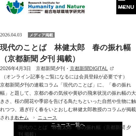
MENU
本
文
に
研究所概要
2026.04.03
メディア掲載
ス
キ
所長挨拶
現代のことば 林健太郎 春の振れ幅
ッ
研究活動
プ
理念・達成目標
（京都新聞 夕刊 掲載）
研究体制・研究の流れ
研究成果
2026年4月3日 京都新聞夕刊・
京都新聞DIGITAL
運営体制・方針
研究一覧
（オンライン記事をご覧になるには会員登録が必要です）
研究成果一覧
共同利用
社会連携
京都新聞夕刊の連載コラム「現代のことば」に、「春の振れ
スタッフ一覧
最新論文
幅」と題して、京都の春の気候や黄砂の飛来状況の振れ幅の大
共同利用
沿革
大学院教育
過去の研究
きさ、桜の開花や季節を告げる鳥たちといった自然や生物に触
実験施設
情報公開
れつつ、過ぎ行く春をいとおしむ林健太郎教授のコラムが掲載
イベント
ホーム
ニュース
されました。
施設紹介
ニュース一覧へ
現代のことば 林健太郎 春の振れ幅（京都新聞 夕
刊行物
刊 掲載）
交通アクセス