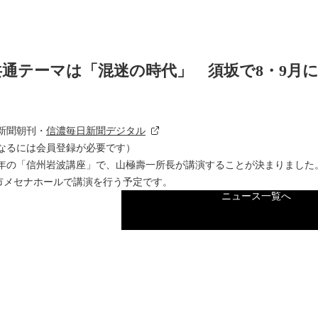
通テーマは「混迷の時代」 須坂で8・9月に
日新聞朝刊・
信濃毎日新聞デジタル
なるには会員登録が必要です）
年の「信州岩波講座」で、山極壽一所長が講演することが決まりました
坂市メセナホールで講演を行う予定です。
ニュース一覧へ