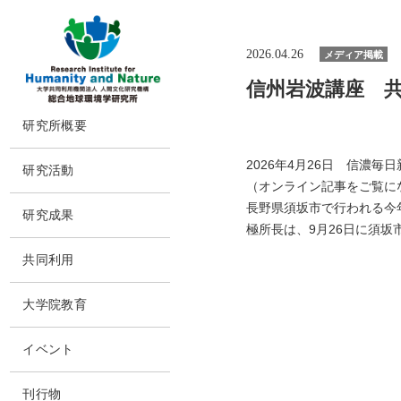
2026.04.26
メディア掲載
信州岩波講座 共
本
研究所概要
文
に
所長挨拶
ス
2026年4月26日 信濃毎
研究活動
キ
理念・達成目標
（オンライン記事をご覧に
ッ
研究体制・研究の流れ
プ
長野県須坂市で行われる今
運営体制・方針
研究成果
研究一覧
極所長は、9月26日に須
社会連携
研究成果一覧
スタッフ一覧
共同利用
沿革
最新論文
過去の研究
共同利用
情報公開
大学院教育
実験施設
施設紹介
交通アクセス
イベント
刊行物