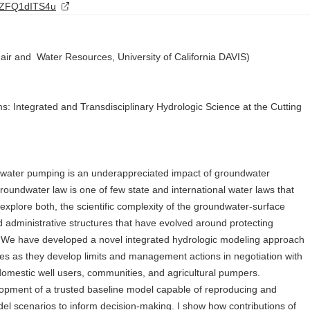
ZFQ1dITS4u
 air and Water Resources, University of California DAVIS)
 Integrated and Transdisciplinary Hydrologic Science at the Cutting
ndwater pumping is an underappreciated impact of groundwater
roundwater law is one of few state and international water laws that
 I explore both, the scientific complexity of the groundwater-surface
d administrative structures that have evolved around protecting
 We have developed a novel integrated hydrologic modeling approach
cies as they develop limits and management actions in negotiation with
 domestic well users, communities, and agricultural pumpers.
lopment of a trusted baseline model capable of reproducing and
el scenarios to inform decision-making. I show how contributions of