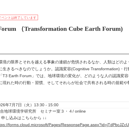
イベントは終了しています
orum （Transformation Cube Earth Forum)
環境の限界とそれを越える事象の連鎖が危惧されるなか、人類はどのよ
なのでしょうか。認識変容(Cognitive Transformation)・行動変容(Behav
T3 Earth Forum」では、地球環境の変化が、どのような人の認
に現れた時の行動・習慣、そしてそれらが社会で共有される時の規範や
026年7月7日（火）13:30 - 15:00
合地球環境学研究所 セミナー室３・４/ online
 申し込みはこちらから ↓↓
tps://forms.cloud.microsoft/Pages/ResponsePage.aspx?id=jTdPbcJZcU