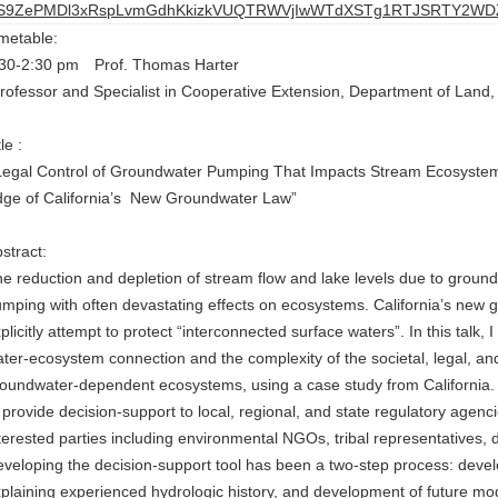
S9ZePMDl3xRspLvmGdhKkizkVUQTRWVjIwWTdXSTg1RTJSRTY2WD
metable:
:30-2:30 pm Prof. Thomas Harter
rofessor and Specialist in Cooperative Extension, Department of Land,
tle :
egal Control of Groundwater Pumping That Impacts Stream Ecosystems:
dge of California’s New Groundwater Law”
stract:
e reduction and depletion of stream flow and lake levels due to grou
mping with often devastating effects on ecosystems. California’s new g
plicitly attempt to protect “interconnected surface waters”. In this talk,
ter-ecosystem connection and the complexity of the societal, legal, an
oundwater-dependent ecosystems, using a case study from California.
 provide decision-support to local, regional, and state regulatory agen
terested parties including environmental NGOs, tribal representatives,
veloping the decision-support tool has been a two-step process: deve
plaining experienced hydrologic history, and development of future mod