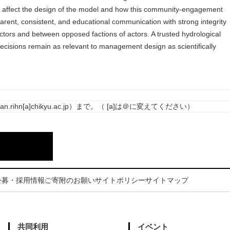
el, affect the design of the model and how this community-engagement
ent, consistent, and educational communication with strong integrity
actors and between opposed factions of actors. A trusted hydrological
cisions remain as relevant to management design as scientifically
n[a]chikyu.ac.jp）まで。（ [a]は＠に変えてください）
公募・採用情報
ご寄附のお願い
サイトポリシー
サイトマップ
共同利用
イベント