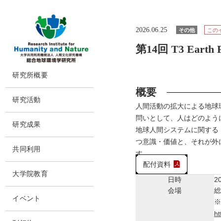
2026.06.25
その他
この
第14回 T3 Earth F
本
研究所概要
文
に
概要
所長挨拶
ス
研究活動
キ
人間活動の拡大による地球
理念・達成目標
ッ
研究体制・研究の流れ
問いとして、人はどのように生きるべき
プ
運営体制・方針
研究成果
地球人間システムに関する「
研究一覧
社会連携
研究成果一覧
つ意識・価値と、それが外
スタッフ一覧
共同利用
沿革
す。
最新論文
過去の研究
配付資料
共同利用
情報公開
大学院教育
日時
2
実験施設
施設紹介
会場
総
交通アクセス
イベント
※
ht