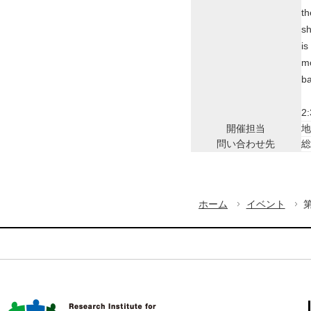
th
sh
is
mo
ba
2:
開催担当
地
問い合わせ先
総
ホーム
イベント
第