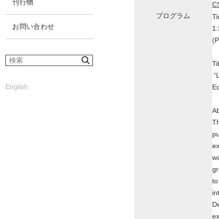
刊行物
C
プログラム
Ti
お問い合わせ
1
(P
サ
Ti
イ
“L
ト
English
E
内
検
Ab
索
Th
pu
ex
wa
gr
to
in
De
ex