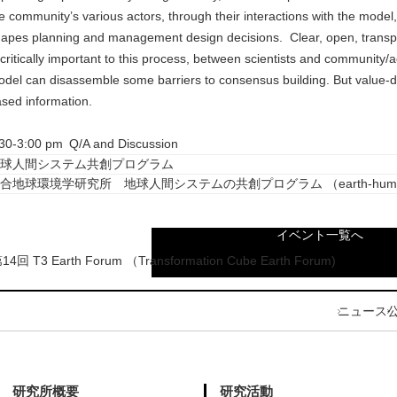
e community’s various actors, through their interactions with the mod
apes planning and management design decisions. Clear, open, transpar
 critically important to this process, between scientists and community/
del can disassemble some barriers to consensus building. But value-de
sed information.
30-3:00 pm Q/A and Discussion
球人間システム共創プログラム
合地球環境学研究所 地球人間システムの共創プログラム （earth-human.rih
イベント一覧へ
14回 T3 Earth Forum （Transformation Cube Earth Forum)
ニュース
研究所概要
研究活動