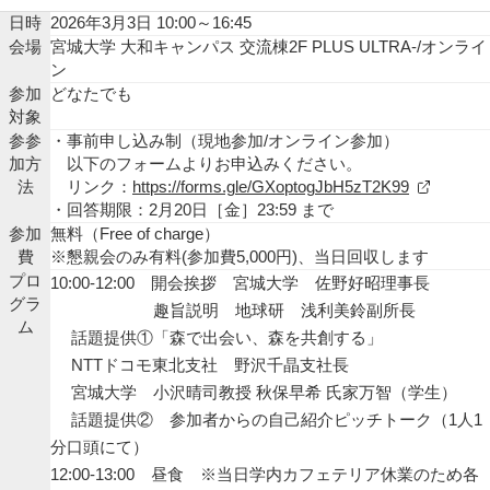
日時
2026年3月3日 10:00～16:45
お問い合わせ
会場
宮城大学 大和キャンパス 交流棟2F PLUS ULTRA-/オンライ
ン
参加
どなたでも
対象
サ
参参
・事前申し込み制（現地参加/オンライン参加）
イ
加方
以下のフォームよりお申込みください。
ト
法
リンク：
https://forms.gle/GXoptogJbH5zT2K99
English
内
・回答期限：2月20日［金］23:59 まで
検
参加
無料（Free of charge）
索
費
※懇親会のみ有料(参加費5,000円)、当日回収します
プロ
10:00-12:00 開会挨拶 宮城大学 佐野好昭理事長
グラ
趣旨説明 地球研 浅利美鈴副所長
ム
話題提供①「森で出会い、森を共創する」
NTTドコモ東北支社 野沢千晶支社長
宮城大学 小沢晴司教授 秋保早希 氏家万智（学生）
話題提供② 参加者からの自己紹介ピッチトーク（1人1
分口頭にて）
12:00-13:00 昼食 ※当日学内カフェテリア休業のため各