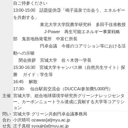
自ご持参ください
13:00-15:00 話題提供③「鳴子温泉で出会う、エネルギー
を共創する」
東北大学大学院農学研究科 多田千佳准教授
J-Power 再生可能エネルギー事業戦略
部 鬼首地熱発電所 中富仁所長
円卓会議 今後のコアリション等における活
動への示唆
閉会挨拶 宮城大学 佐々木啓一学長
15:30-16:30 宮城大学キャンパス林（自然共生サイト）探
勝 ガイド：学生等
16:45 解散
17:30- 仙台駅前交流会（DUCCA/参加費5,000円）
主催
宮城大学、総合地球環境学研究所グリーンナレッジセンタ
ー、カーボンニュートラル達成に貢献する大学等コアリシ
ョン
問い
宮城大学 グリーン共創円卓会議事務局
合わ
小沢晴司 ozawas[at]myu.ac.jp
せ先
庄子真樹 syoujin[at]myu.ac.jp