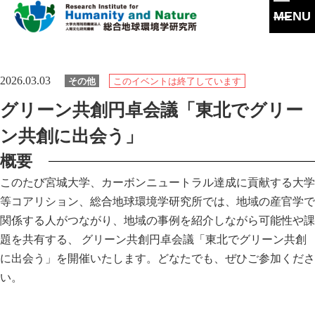
MENU
本
文
に
研究所概要
2026.03.03
その他
このイベントは終了しています
ス
キ
所長挨拶
グリーン共創円卓会議「東北でグリー
ッ
研究活動
プ
理念・達成目標
ン共創に出会う」
研究体制・研究の流れ
研究成果
概要
運営体制・方針
研究一覧
研究成果一覧
このたび宮城大学、カーボンニュートラル達成に貢献する大学
共同利用
社会連携
スタッフ一覧
等コアリション、総合地球環境学研究所では、地域の産官学で
最新論文
共同利用
関係する人がつながり、地域の事例を紹介しながら可能性や課
沿革
大学院教育
過去の研究
題を共有する、 グリーン共創円卓会議「東北でグリーン共創
実験施設
情報公開
に出会う」を開催いたします。どなたでも、ぜひご参加くださ
イベント
い。
施設紹介
刊行物
交通アクセス