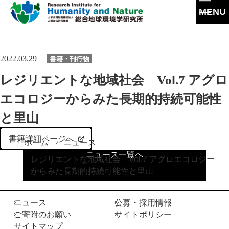
MENU
本
文
に
研究所概要
2022.03.29
書籍・刊行物
ス
キ
所長挨拶
レジリエントな地域社会 Vol.7 アグロ
ッ
研究活動
プ
理念・達成目標
エコロジーからみた長期的持続可能性
研究体制・研究の流れ
研究成果
と里山
運営体制・方針
研究一覧
研究成果一覧
共同利用
書籍詳細ページへ
社会連携
ホーム
ニュース
スタッフ一覧
最新論文
ニュース一覧へ
共同利用
レジリエントな地域社会 Vol.7 アグロエコロジー
沿革
大学院教育
過去の研究
からみた長期的持続可能性と里山
実験施設
情報公開
イベント
ニュース
公募・採用情報
施設紹介
ご寄附のお願い
サイトポリシー
刊行物
サイトマップ
交通アクセス