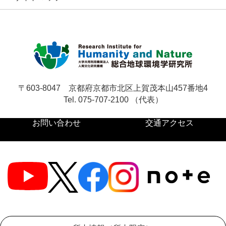
お問い合わせ
サ
イ
ト
English
〒603-8047
京都府京都市北区上賀茂本山457番地4
内
Tel. 075-707-2100 （代表）
検
索
お問い合わせ
交通アクセス