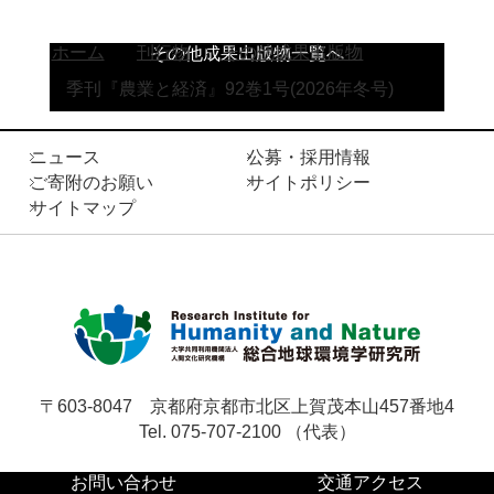
ホーム
刊行物
その他成果出版物
その他成果出版物一覧へ
季刊『農業と経済』92巻1号(2026年冬号)
ニュース
公募・採用情報
ご寄附のお願い
サイトポリシー
サイトマップ
〒603-8047
京都府京都市北区上賀茂本山457番地4
Tel. 075-707-2100 （代表）
お問い合わせ
交通アクセス