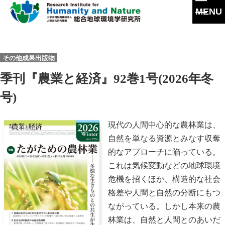
MENU
本
文
に
研究所概要
その他成果出版物
ス
キ
所長挨拶
季刊『農業と経済』92巻1号(2026年冬
ッ
研究活動
プ
理念・達成目標
号)
研究体制・研究の流れ
研究成果
運営体制・方針
研究一覧
現代の人間中心的な農林業は、
研究成果一覧
共同利用
社会連携
自然を単なる資源とみなす収奪
スタッフ一覧
最新論文
的なアプローチに陥っている。
共同利用
沿革
大学院教育
過去の研究
これは気候変動などの地球環境
実験施設
危機を招くほか、構造的な社会
情報公開
イベント
格差や人間と自然の分断にもつ
施設紹介
ながっている。しかし本来の農
刊行物
林業は、自然と人間とのあいだ
交通アクセス