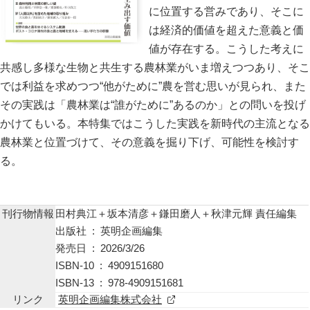
に位置する営みであり、そこに
お問い合わせ
は経済的価値を超えた意義と価
値が存在する。こうした考えに
共感し多様な生物と共生する農林業がいま増えつつあり、そこ
サ
では利益を求めつつ“他がために”農を営む思いが見られ、また
イ
その実践は「農林業は“誰がために”あるのか」との問いを投げ
ト
English
かけてもいる。本特集ではこうした実践を新時代の主流となる
内
農林業と位置づけて、その意義を掘り下げ、可能性を検討す
検
索
る。
刊行物情報
田村典江＋坂本清彦＋鎌田磨人＋秋津元輝 責任編集
出版社 ‏ : ‎ 英明企画編集
発売日 ‏ : ‎ 2026/3/26
ISBN-10 ‏ : ‎ 4909151680
ISBN-13 ‏ : ‎ 978-4909151681
リンク
英明企画編集株式会社