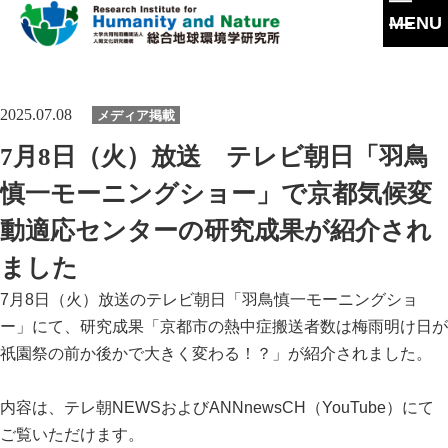
MENU
本
文
に
研究所概要
2025.07.08
メディア掲載
ス
キ
所長挨拶
7月8日（火）放送 テレビ朝日「羽鳥
ッ
研究活動
プ
理念・達成目標
慎一モーニングショー」で京都気候変
研究体制・研究の流れ
研究成果
動適応センターの研究成果が紹介され
運営体制・方針
研究一覧
研究成果一覧
ました
共同利用
社会連携
スタッフ一覧
最新論文
7月8日（火）放送のテレビ朝日「羽鳥慎一モーニングショ
共同利用
沿革
大学院教育
ー」にて、研究成果「京都市の熱中症搬送者数は梅雨明け日が
過去の研究
実験施設
祇園祭の前か後かで大きく変わる！？」が紹介されました。
情報公開
イベント
施設紹介
内容は、テレ朝NEWSおよびANNnewsCH（YouTube）にて
ご覧いただけます。
刊行物
交通アクセス