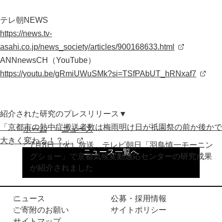
テレ朝NEWS
お問い合わせ
https://news.tv-
asahi.co.jp/news_society/articles/900168633.html
サ
ANNnewsCH（YouTube）
イ
https://youtu.be/gRmiUWuSMk?si=TSfPAbUT_hRNxaf7
ト
English
内
検
索
紹介された研究のプレスリリース▼
「京都市の熱中症搬送者数は梅雨明け日が祇園祭の前か後かで
ホーム
ニュース
大きく変わる！？ 」
7月8日（火）放送 テレビ朝日「羽鳥慎一モーニン
ニュース一覧へ
グショー」で京都気候変動適応センターの研究成果
が紹介されました
ニュース
公募・採用情報
ご寄附のお願い
サイトポリシー
サイトマップ