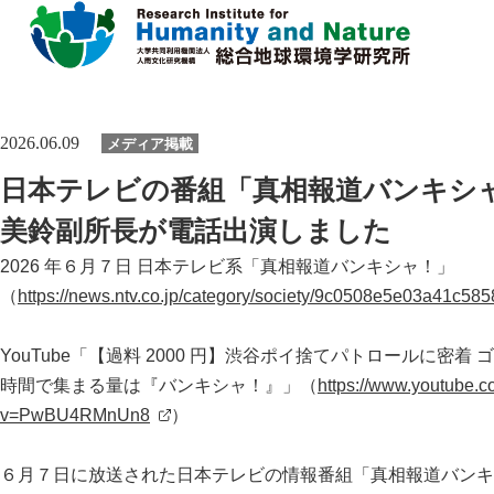
本
文
に
研究所概要
2026.06.09
メディア掲載
ス
キ
所長挨拶
日本テレビの番組「真相報道バンキシ
ッ
研究活動
プ
理念・達成目標
美鈴副所長が電話出演しました
研究体制・研究の流れ
研究成果
2026 年６月７日 日本テレビ系「真相報道バンキシャ！」
運営体制・方針
研究一覧
（
https://news.ntv.co.jp/category/society/9c0508e5e03a41c58
研究成果一覧
共同利用
社会連携
スタッフ一覧
最新論文
YouTube「【過料 2000 円】渋谷ポイ捨てパトロールに密着
共同利用
沿革
大学院教育
過去の研究
時間で集まる量は『バンキシャ！』」（
https://www.youtube.
実験施設
情報公開
v=PwBU4RMnUn8
）
イベント
施設紹介
６月７日に放送された日本テレビの情報番組「真相報道バンキ