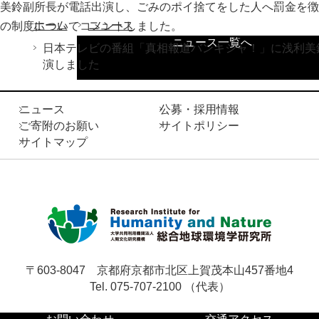
刊行物
美鈴副所長が電話出演し、ごみのポイ捨てをした人へ罰金を徴
交通アクセス
ホーム
ニュース
の制度についてコメントしました。
お問い合わせ
ニュース一覧へ
日本テレビの番組「真相報道バンキシャ！」に浅利美
演しました
サ
イ
ニュース
公募・採用情報
ト
ご寄附のお願い
サイトポリシー
English
内
サイトマップ
検
索
〒603-8047
京都府京都市北区上賀茂本山457番地4
Tel. 075-707-2100 （代表）