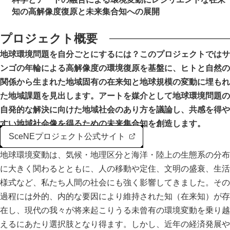
共同利用
知の高解像度復原と未来集合知への展開
最新論文
共同利用
大学院教育
プロジェクト概要
実験施設
地球環境問題を自分ごとにするには？このプロジェクトではサ
イベント
ンゴの年輪による高解像度の環境復原を基盤に、ヒトと自然の
関係から生まれた地域固有の在来知と地球規模の変動に埋もれ
刊行物
た地域課題を見出します。アートを媒介として地球環境問題の
自発的な解決に向けた地域社会のあり方を議論し、共感を得や
お問い合わせ
すい地域社会像を得るための未来集合知を創造します。
SceNEプロジェクト公式サイト
サ
地球環境変動は、気候・地理区分と海洋・陸上の生態系の分布
イ
に大きく関わるとともに、人の移動や定住、文明の盛衰、生活
ト
English
様式など、私たち人間の社会にも強く影響してきました。その
内
過程には外的、内的な要因により維持された知（在来知）が存
検
索
在し、現代の我々が将来起こりうる未曾有の環境変動を乗り越
えるにあたり選択肢となり得ます。しかし、近年の経済発展や