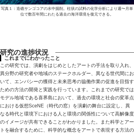
写真１：造礁サンゴコアの水中掘削。柱状の試料の化学分析により週〜月単
位で数百年間にわたる過去の海洋環境を復元できる。
研究の進捗状況
これまでにわかったこと
この研究では、演劇をはじめとしたアートの手法を取り入れ、
異分野の研究者や地域のステークホルダー、異なる世代間にお
いて、エンパシーの獲得と未来思考の協働作業の促進を目指す
ための方法の開発と実践を行っています。これまでの研究では
モデル地域である喜界島において、過去の環境と社会の変革点
における仮想SceNE（時代の窓）を演劇の舞台に設定し、異
なる時代と環境下における人と環境の関係性について高解像度
のイメージが共有できることがわかりました。また科学とアー
トを融合するために、科学的な概念をアートで表現する方法の