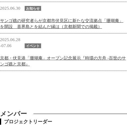
2025.06.30
お知らせ
サンゴ礁の研究者らが京都市伏見区に新たな交流拠点「珊瑚庵」
を開設 喜界島とを結んだ縁は（京都新聞での掲載）
2025.06.28
-07.06
イベント
京都・伏見港「珊瑚庵」オープン記念展示『時環の方舟 -百世のサ
ンゴ礁と京都』
メンバー
プロジェクトリーダー