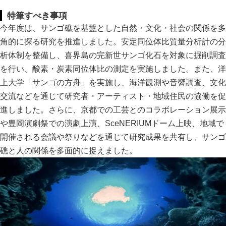
特筆すべき事項
今年度は、サンゴ礁を基盤とした自然・文化・社会の関係を多
角的に探る研究を推進しました。安定同位体比質量分析計の分
析体制を整備し、喜界島の完新世サンゴ化石を対象に掘削調査
を行い、酸素・炭素同位体比の測定を実施しました。また、洋
上大学「サンゴの方舟」を実施し、海洋観測や音響調査、文化
交流などを通じて研究者・アーティスト・地域住民の協働を促
進しました。さらに、京都での工芸とのコラボレーション展示
や豊岡演劇祭での演劇上演、SceNERIUMドーム上映、地域で
開催される会議や祭りなどを通じて研究成果を共有し、サンゴ
礁と人の関係を多面的に捉えました。