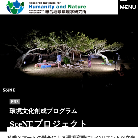
MENU
本
文
に
研究所概要
ス
キ
所長挨拶
ッ
研究活動
プ
理念・達成目標
研究体制・研究の流れ
運営体制・方針
研究一覧
社会連携
スタッフ一覧
沿革
過去の研究
FR3
環境文化創成プログラム
情報公開
研究成果
SceNEプロジェクト
施設紹介
研究成果一覧
交通アクセス
科学とアートの融合による環境変動にレジリエントな在来