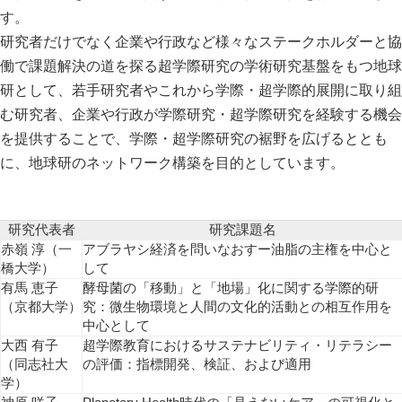
共同利用
す。
最新論文
共同利用
研究者だけでなく企業や行政など様々なステークホルダーと協
大学院教育
働で課題解決の道を探る超学際研究の学術研究基盤をもつ地球
実験施設
研として、若手研究者やこれから学際・超学際的展開に取り組
イベント
む研究者、企業や行政が学際研究・超学際研究を経験する機会
を提供することで、学際・超学際研究の裾野を広げるととも
刊行物
に、地球研のネットワーク構築を目的としています。
お問い合わせ
研究代表者
研究課題名
⾚嶺 淳（一
アブラヤシ経済を問いなおすー油脂の主権を中心と
サ
橋大学）
して
イ
有馬 恵子
酵母菌の「移動」と「地場」化に関する学際的研
ト
（京都大学）
究：微生物環境と人間の文化的活動との相互作用を
English
内
中心として
検
大西 有子
超学際教育におけるサステナビリティ・リテラシー
（同志社大
の評価：指標開発、検証、および適用
索
学）