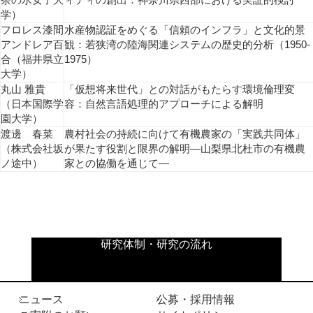
茶の水女子大
ィティの創出：神奈川県西部における実証的検討
学）
フロレス漆間
水産物認証をめぐる「信頼のインフラ」と文化的景
アンドレア百
観：若狭湾の陸海関連システムの歴史的分析（1950-
合（福井県立
1975）
大学）
丸山 雅貴
「仮想将来世代」との対話がもたらす環境倫理変
（日本国際学
容：自然言語処理的アプローチによる解明
園大学）
渡邊 春菜
農村社会の持続に向けて有機農家の「実践共同体」
（株式会社坂
が果たす役割と限界の解明―山梨県北杜市の有機農
ノ途中）
家との協働を通じて―
研究体制・研究の流れ
ニュース
公募・採用情報