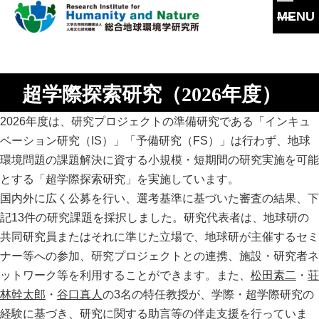
MENU
本
文
に
研究所概要
ス
超学際探索研究（2026年度）
キ
所長挨拶
ッ
研究活動
2026年度は、研究プロジェクトの準備研究である「インキュ
プ
理念・達成目標
ベーション研究（IS）」「予備研究（FS）」は行わず、地球
研究体制・研究の流れ
環境問題の課題解決に資する小規模・短期間の研究実施を可能
運営体制・方針
研究一覧
とする「超学際探索研究」を実施しています。
社会連携
国内外に広く公募を行い、選考基準に基づいた審査の結果、下
スタッフ一覧
記13件の研究課題を採択しました。研究代表者は、地球研の
沿革
過去の研究
共同研究員またはそれに準じた立場で、地球研が主催するセミ
情報公開
ナー等への参加、研究プロジェクトとの連携、施設・研究者ネ
ットワーク等を利用することができます。また、
松田素二
・
荘
研究成果
施設紹介
林幹太郎
・
谷口真人
の3名の特任教授が、学際・超学際研究の
研究成果一覧
経験に基づき、研究に関する助言等の伴走支援を行っていま
交通アクセス