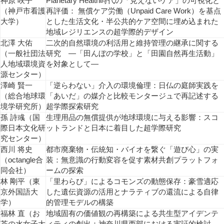
神原 咲子
Planetary Health時代の「見えないケア」の可視化と
（神戸市看護
再評価： 無償ケア労働（Unpaid Care Work）を基点
大学）
とした生活文化・半公共的ケア空間に埋め込まれた
地域レジリエンスの超学際的デザイン
北澤 ⼤佑
⼆次的⾃然環境の利活⽤と維持管理の継承に関する
（一般社団法
研究 ―「⽥んぼの学校」と「⽥園⾃然再⽣活動」
人地域環境資
を対象として―
源センター）
澤崎 賢⼀
「逆らわない」介入の環境倫理：日仏の庭師実践を
（総合地球環
「あいだ」の媒介と比較モンタージュで再記述する
境学研究所）
超学際探索研究
孫 詩彧（国
生理用品の無償提供が地球環境に与える影響：スコ
際日本文化研
ットランドと日本に着目した超学際研究
究センター）
西川 将史
都市廃棄物・伝統知・バイオを繋ぐ「遊び心」の実
（octangle合
装：無意識の行動変容を促す素材共創プラットフォ
同会社）
ームの探索
林 剛平（東
「里わらび」によるコモンズの動態保存：豪雪適応
京外国語大
した遺伝資源の活用とナラティブの還流による自律
学）
的管理モデルの構築
福林 直（お
地域固有の価値観の再構築による共生型アイデンテ