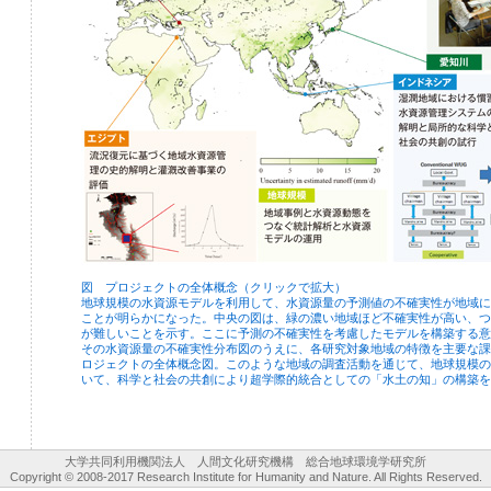
図 プロジェクトの全体概念（クリックで拡大）
地球規模の水資源モデルを利用して、水資源量の予測値の不確実性が地域に
ことが明らかになった。中央の図は、緑の濃い地域ほど不確実性が高い、つ
が難しいことを示す。ここに予測の不確実性を考慮したモデルを構築する意
その水資源量の不確実性分布図のうえに、各研究対象地域の特徴を主要な課
ロジェクトの全体概念図。このような地域の調査活動を通じて、地球規模の
いて、科学と社会の共創により超学際的統合としての「水土の知」の構築を
大学共同利用機関法人　人間文化研究機構　総合地球環境学研究所
