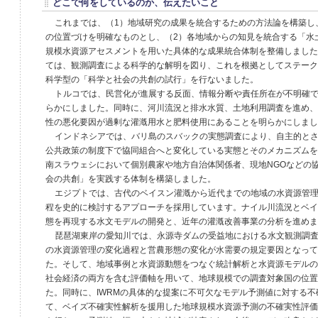
どこで何をしているのか、伝えたいこと
これまでは、（1）地域研究の成果を統合するための方法論を構築し
の位置づけを明確なものとし、（2）各地域からの知見を統合する「水
規模水資源アセスメントを用いた具体的な成果統合体制を整備しました
ては、観測調査による科学的な解明を図り、これを根拠としてステーク
科学型の「科学と社会の共創の試行」を行ないました。
トルコでは、民営化が進展する反面、情報分断や責任所在が不明確
らかにしました。同時に、河川流況と排水水質、土地利用調査を進め、
性の悪化要因が過剰な灌漑用水と肥料使用にあることを明らかにしまし
インドネシアでは、バリ島のスバックの実態調査により、自主的と
公共政策の制度下で協同組合へと変化している実態とそのメカニズムを
南スラウェシにおいて個別農家や地方自治体関係者、現地NGOなどの
会の共創」を実践する体制を構築しました。
エジプトでは、古代のベイスン灌漑から近代までの地域の水資源管
程を史的に検討するアプローチを採用しています。ナイル川流況とベイ
態を再現する水文モデルの開発と、近年の灌漑改善事業の分析を進めま
琵琶湖東岸の愛知川では、永源寺ダムの受益地における水文観測調
の水資源管理の変化過程と営農形態の変化が水需要の規定要因となって
た。そして、地域事例と水資源動態をつなぐ統計解析と水資源モデルの
社会経済の両方を含む評価軸を用いて、地球規模での調査対象国の位置
た。同時に、IWRMの具体的な提案に不可欠なモデル予測値に対する
て、ベイズ不確実性解析を援用した地球規模水資源予測の不確実性評価