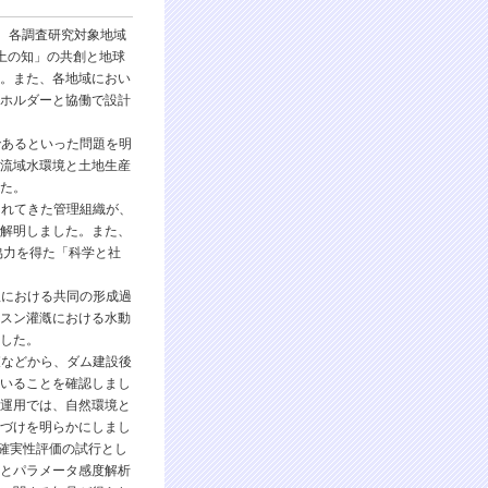
、各調査研究対象地域
土の知」の共創と地球
。また、各地域におい
ホルダーと協働で設計
であるといった問題を明
流域水環境と土地生産
た。
されてきた管理組織が、
解明しました。また、
協力を得た「科学と社
理における共同の形成過
スン灌漑における水動
した。
査などから、ダム建設後
いることを確認しまし
運用では、自然環境と
づけを明らかにしまし
不確実性評価の試行とし
とパラメータ感度解析