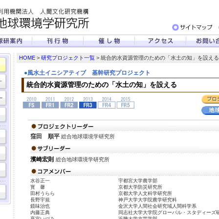
HOME
>
研究プロジェクト一覧
> 統合的水資源管理のための「水土の知」を設える
●風水土イニシアティブ 基幹研究プロジェクト
統合的水資源管理のための「水土の知」を設える
窪田 順平
総合地球環境学研究所
濱崎宏則
総合地球環境学研究所
水谷正一
宇都宮大学農学部
寳 馨
京都大学防災研究所
田村うらら
京都大学人文科学研究所
長野宇規
神戸大学大学院農学研究科
鏡味治也
金沢大学人間社会研究域人間科学系
内藤正典
同志社大学大学院グローバル・スタディーズ
髙宮いづみ
近畿大学文芸学部