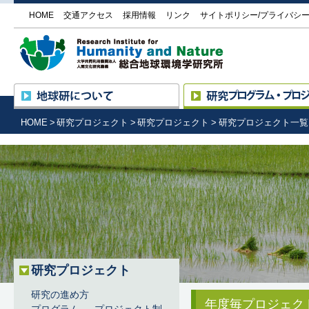
HOME
交通アクセス
採用情報
リンク
サイトポリシー/プライバシ
大学
地球研について
所長挨拶
研究の進め方
HOME
研究プロジェクト
研究プロジェクト
研究プロジェクト一覧
設立の趣旨と目的
プログラム ― プロジェク
沿革・組織
研究プロジェクト一覧
研究基盤国際センター
評価委員による評価
（RIHN Center）の活動
外部機関との協力
公募情報
施設の紹介／研究所見学
情報公開
調達情報
地球研のめざすもの
研究プロジェクト
研究の進め方
年度毎プロジェク