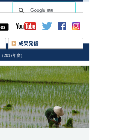
lish
球環境学研究所
研究活動
成果発信
データベース
リリース
2017年度）
uture Earth
イベント
 アジア地域センター
刊行物
京都気候変動適応センター
カーボンニュートラル達成に
ソーシャルメディア
貢献する大学等コアリション
アジアにおける
「エコヘルス」研究の新展開
関連研究活動など
環境教育／人材育成