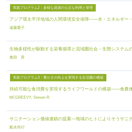
実践プログラム2：多様な資源の公正な利用と管理
アジア環太平洋地域の人間環境安全保障――水・エネルギー
遠藤愛子
生物多様性が駆動する栄養循環と流域圏社会－生態システム
奥田 昇
実践プログラム3：豊かさの向上を実現する生活圏の構築
持続可能な食消費を実現するライフワールドの構築――食農
MCGREEVY, Steven R.
サニテーション価値連鎖の提案―地域のヒトによりそうサニ
船水尚行