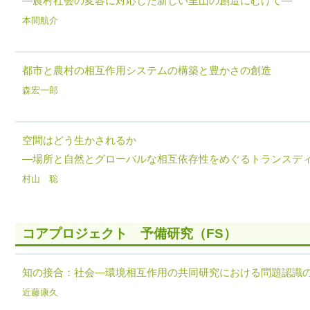
―農村社会の変容に対応した新しい里山の創造にむけて―
本間航介
都市と農村の相互作用システムの構築と豊かさの創造
森宏一郎
空間はどう生かされるか
―場所と自然とグローバルな相互依存性をめぐるトランスデ
村山 聡
コアプロジェクト 予備研究（FS）
知の接合：社会―環境相互作用の共同研究における問題認識
近藤康久