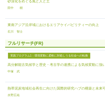
砂漠化をめぐる風と人と土
田中 樹
東南アジア沿岸域におけるエリアケイパビリティーの向上
石川 智士
フルリサーチ(FR)
実践プログラム1：環境変動に柔軟に対処しうる社会への転換
高分解能古気候学と歴史・考古学の連携による気候変動に強
中塚 武
熱帯泥炭地域社会再生に向けた国際的研究ハブの構築と未来
水野広祐