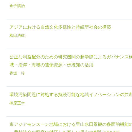
金子慎治
アジアにおける自然文化多様性と持続型社会の構築
松田浩敬
公正な利益配分のための研究機関の超学際によるガバナンス構
域・沿岸・海域の遺伝資源・伝統知の活用
香坂 玲
環境汚染問題に対処する持続可能な地域イノベーションの共
榊原正幸
東アジアモンスーン地域における里山水田景観の多面的機能