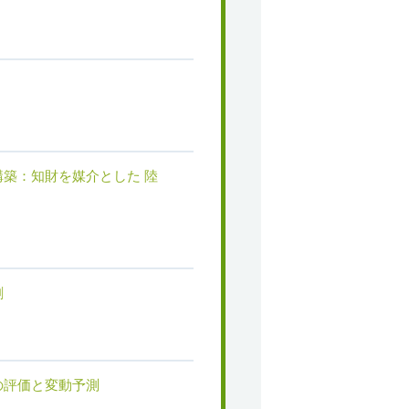
築：知財を媒介とした 陸
創
の評価と変動予測