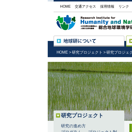
HOME
交通アクセス
採用情報
リンク
地球
所長挨拶
HOME
研究プロジェクト
研究プロジェ
設立の趣旨と目的
沿革・組織
研究基盤国際センター
（RIHN Center）の活動
外部機関との協力
施設の紹介／研究所見学
情報公開
調達情報
地球研のめざすもの
研究プロジェクト
研究の進め方