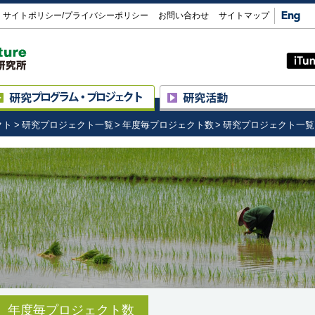
Eng
サイトポリシー/プライバシーポリシー
お問い合わせ
サイトマップ
大学共同利用機関法人 人間文化研究機構 総合地
研について
研究プロジェクト
研究の進め方
研究スタッフ
クト
研究プロジェクト一覧
年度毎プロジェクト数
研究プロジェクト一覧（
プログラム ― プロジェクト制
招へい外国人研究員/
F
研究プロジェクト一覧
フェローシップ外国人研究員
実験施設
評価委員による評価
同位体環境学共同研究事業
公募情報
博物館・展示を活用した最先端
研究の 可視化・高度化事業
図書室
学術情報リポジトリ
年度毎プロジェクト数