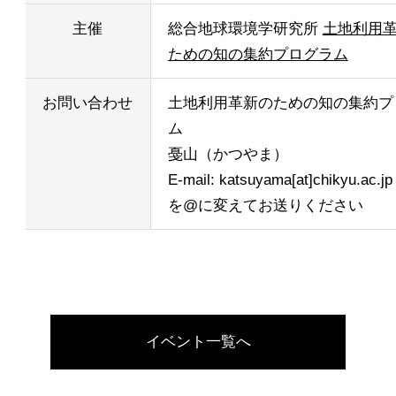
主催
総合地球環境学研究所
土地利用
ための知の集約プログラム
お問い合わせ
土地利用革新のための知の集約プ
ム
戞山（かつやま）
E-mail: katsuyama[at]chikyu.ac.jp 
を@に変えてお送りください
イベント一覧へ