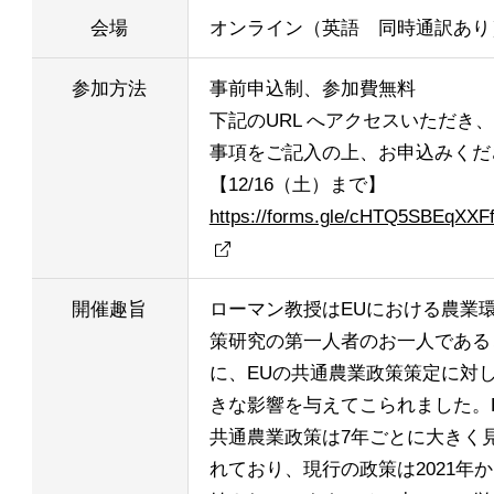
会場
オンライン（英語 同時通訳あり
参加方法
事前申込制、参加費無料
下記のURL へアクセスいただき
事項をご記入の上、お申込みくだ
【12/16（土）まで】
https://forms.gle/cHTQ5SBEqXX
開催趣旨
ローマン教授はEUにおける農業
策研究の第一人者のお一人である
に、EUの共通農業政策策定に対
きな影響を与えてこられました。
共通農業政策は7年ごとに大きく
れており、現行の政策は2021年