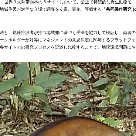
クトでは、世界３大熱帯雨林の５サイトにおいて、公正で持続的な野生動物
地域住民が対等な立場で調査を立案、実施、評価する
「共同製作研究 (cop
法と、熟練狩猟者が持つ地域知に基づく手法を協力して検証し、両者の
ークホルダーが対等にマネジメントの意思決定に関与するプラットフォ
各サイトでの研究プロセスを記述し比較することで、地球環境問題にお