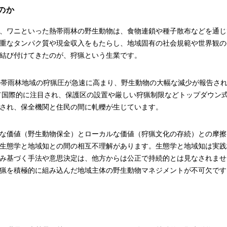
のか
、ワニといった熱帯雨林の野生動物は、食物連鎖や種子散布などを通じ
重なタンパク質や現金収入をもたらし、地域固有の社会規範や世界観の
結び付けてきたのが、狩猟という生業です。
熱帯雨林地域の狩猟圧が急速に高まり、野生動物の大幅な減少が報告さ
て国際的に注目され、保護区の設置や厳しい狩猟制限などトップダウン
され、保全機関と住民の間に軋轢が生じています。
な価値（野生動物保全）とローカルな価値（狩猟文化の存続）との摩擦
生態学と地域知との間の相互不理解があります。生態学と地域知は実践
み基づく手法や意思決定は、他方からは公正で持続的とは見なされませ
猟を積極的に組み込んだ地域主体の野生動物マネジメントが不可欠です