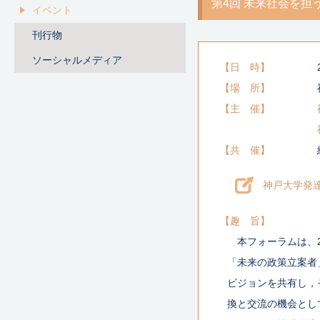
第4回 未来社会を
イベント
刊行物
ソーシャルメディア
日 時
場 所
主 催
共 催
神戸大学発
趣 旨
本フォーラムは、
「未来の政策立案者
ビジョンを共有し，
換と交流の機会とし