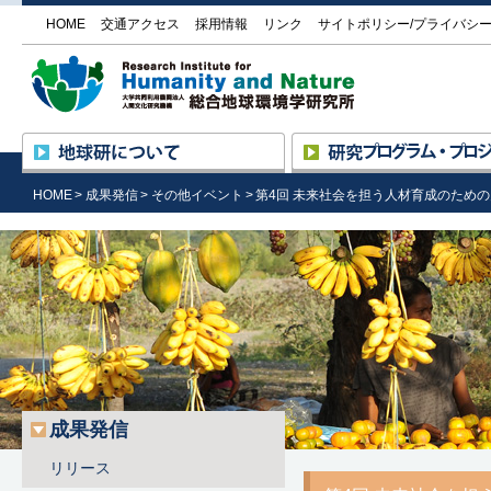
HOME
交通アクセス
採用情報
リンク
サイトポリシー/プライバシ
大学
地球研について
所長挨拶
研究の進め方
HOME
成果発信
その他イベント
第4回 未来社会を担う人材育成のため
設立の趣旨と目的
プログラム ― プロジェク
沿革・組織
研究プロジェクト一覧
研究基盤国際センター
評価委員による評価
（RIHN Center）の活動
外部機関との協力
公募情報
施設の紹介／研究所見学
情報公開
調達情報
地球研のめざすもの
成果発信
リリース