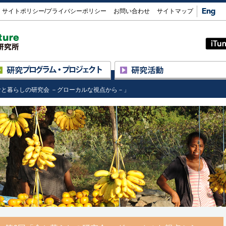
Eng
サイトポリシー/プライバシーポリシー
お問い合わせ
サイトマップ
大学共同利用機関法人 人間文化研究機構 総合地
球研について
研究プロジェクト
研究の進め方
研究スタッフ
食と暮らしの研究会 －グローカルな視点から－」
プログラム ― プロジェクト制
招へい外国人研究員/
F
研究プロジェクト一覧
フェローシップ外国人研究員
実験施設
評価委員による評価
同位体環境学共同研究事業
公募情報
博物館・展示を活用した最先端
研究の 可視化・高度化事業
図書室
学術情報リポジトリ