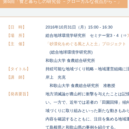
第6回「食と暮らしの研究会 －グローカルな視点から－」
日 時
2016年10月31日（月）15:00 - 16:30
場 所
総合地球環境学研究所 セミナー室3・4（⇒
主 催
「砂漠化をめぐる風と人と土」プロジェクト
(総合地球環境学研究所)
和歌山大学 食農総合研究所
タイトル
持続可能な地域づくり戦略－地域運営組織に
講 師
岸上 光克
和歌山大学 食農総合研究所 准教授
発表要旨
地方消滅論が農山村に衝撃を与えたことは記
い。一方で、近年では若者の「田園回帰」傾
域づくりに取り組みといった新たな動きもみ
内容を確認するとともに、注目を集める地域
て島根県と和歌山県の事例を紹介する。