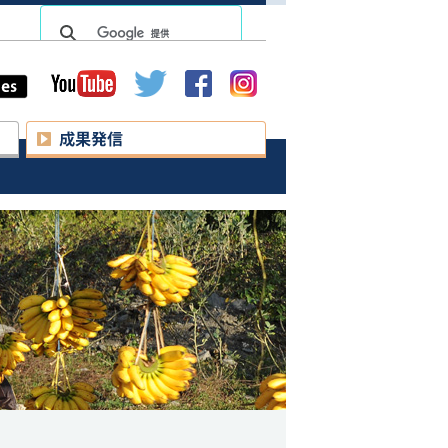
lish
球環境学研究所
研究活動
成果発信
データベース
リリース
uture Earth
イベント
 アジア地域センター
刊行物
京都気候変動適応センター
カーボンニュートラル達成に
ソーシャルメディア
貢献する大学等コアリション
アジアにおける
「エコヘルス」研究の新展開
関連研究活動など
環境教育／人材育成