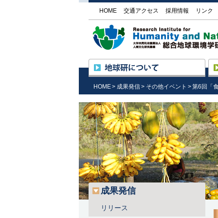
HOME
交通アクセス
採用情報
リンク
地
所長挨拶
HOME
成果発信
その他イベント
第6回「
設立の趣旨と目的
沿革・組織
研究基盤国際センター
（RIHN Center）の活動
外部機関との協力
施設の紹介／研究所見学
情報公開
調達情報
地球研のめざすもの
成果発信
リリース