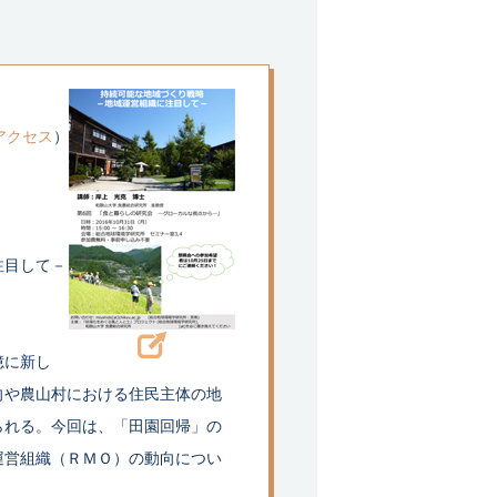
アクセス
）
注目して－
憶に新し
向や農山村における住民主体の地
られる。今回は、「田園回帰」の
運営組織（ＲＭＯ）の動向につい