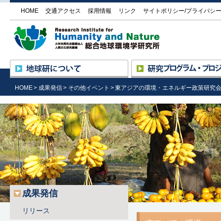
HOME
交通アクセス
採用情報
リンク
サイトポリシー/プライバシ
大学
地球研について
所長挨拶
研究の進め方
HOME
成果発信
その他イベント
東アジアの環境・エネルギー政策研究
設立の趣旨と目的
プログラム ― プロジェク
沿革・組織
研究プロジェクト一覧
研究基盤国際センター
評価委員による評価
（RIHN Center）の活動
外部機関との協力
公募情報
施設の紹介／研究所見学
情報公開
調達情報
地球研のめざすもの
成果発信
リリース