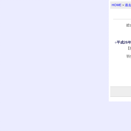
HOME
>
過去
総
○平成26
【
羽