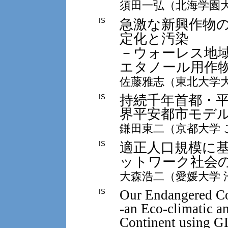
須田一弘（北海学園
急激な新興作物
IS
定化と汚染
－ウォーレス地
エタノール用作
佐藤雅志（東北大学
持続千年首都・
IS
界平安都市モデ
鎌田東二（京都大学
適正人口規模に
IS
ットワーク社会
大森浩二（愛媛大学
Our Endangered Co
IS
-an Eco-climatic a
Continent using G