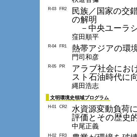
民族／国家の交
R-03
FR2
の解明
－中央ユーラシ
窪田順平
熱帯アジアの環
R-04
FR1
門司和彦
アラブ社会にお
R-05
PR
スト石油時代に
縄田浩志
文明環境史領域プログラム
水資源変動負荷
H-01
CR2
評価とその歴史
中尾正義
H-02
FR3