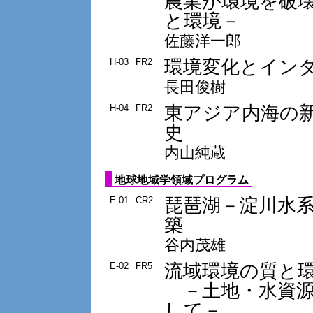
農業が環境を破
と環境－
佐藤洋一郎
環境変化とイン
H-03
FR2
長田俊樹
東アジア内海の
H-04
FR2
史
内山純蔵
地球地域学領域プログラム
琵琶湖－淀川水
E-01
CR2
築
谷内茂雄
流域環境の質と
E-02
FR5
－土地・水資源
して－