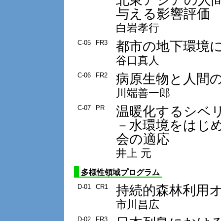
与える影響評価
白岩孝行
都市の地下環境
C-05
FR3
谷口真人
病原生物と人間
C-06
FR2
川端善一郎
温暖化するシベ
C-07
PR
－水環境をはじ
会の適応
井上 元
多様性領域プログラム
持続的森林利用
D-01
CR1
市川昌広
D-02
FR3