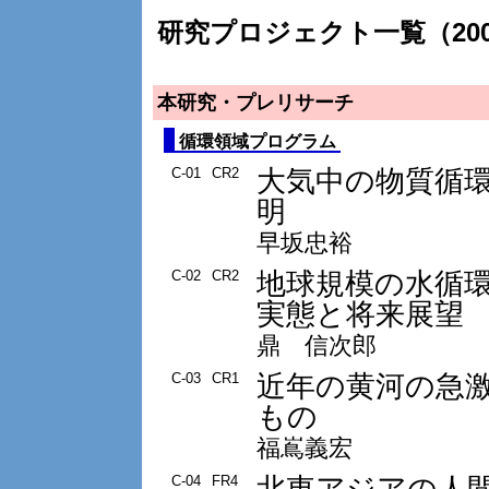
研究プロジェクト一覧（20
本研究・プレリサーチ
循環領域プログラム
大気中の物質循
C-01
CR2
明
早坂忠裕
地球規模の水循
C-02
CR2
実態と将来展望
鼎 信次郎
近年の黄河の急
C-03
CR1
もの
福嶌義宏
北東アジアの人
C-04
FR4