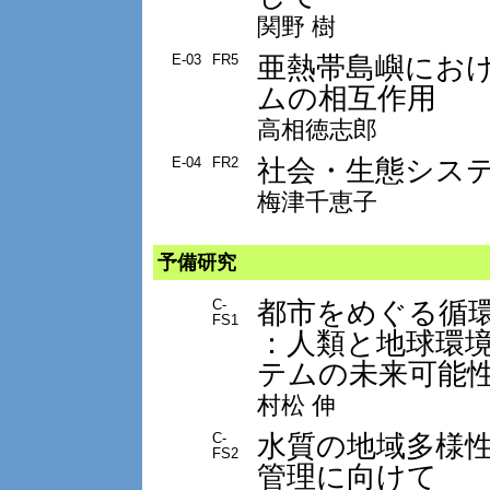
関野 樹
亜熱帯島嶼にお
E-03
FR5
ムの相互作用
高相徳志郎
社会・生態シス
E-04
FR2
梅津千恵子
予備研究
都市をめぐる循
C-
FS1
：人類と地球環
テムの未来可能
村松 伸
水質の地域多様
C-
FS2
管理に向けて