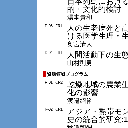
日本列島におけ
的・文化的検討
湯本貴和
人の生老病死と
D-03
FR1
ける医学生理・
奥宮清人
人間活動下の生
D-04
FR1
山村則男
資源領域プログラム
乾燥地域の農業
R-01
CR2
化の影響
渡邉紹裕
アジア・熱帯モ
R-02
CR1
史の統合的研究:194
秋道智彌