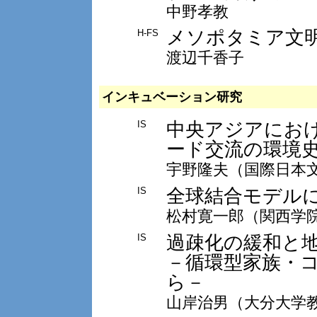
中野孝教
メソポタミア文
H-FS
渡辺千香子
インキュベーション研究
中央アジアにお
IS
ード交流の環境
宇野隆夫（国際日本
全球結合モデル
IS
松村寛一郎（関西学
過疎化の緩和と
IS
－循環型家族・
ら－
山岸治男（大分大学