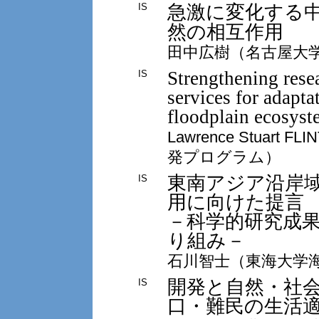
急激に変化する
IS
然の相互作用
田中広樹（名古屋大
Strengthening rese
IS
services for adapta
floodplain ecosyst
Lawrence Stua
発プログラム）
東南アジア沿岸
IS
用に向けた提言
－科学的研究成
り組み－
石川智士（東海大学
開発と自然・社
IS
口・難民の生活