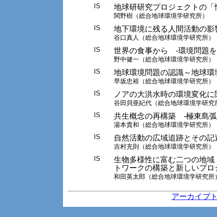
IS
地球研研究プロジェクトの「
関野樹（総合地球環境学研究所）
IS
地下環境に残る人間活動の影
谷口真人（総合地球環境学研究所）
IS
世界の食事から -環境問題
野中健一（総合地球環境学研究所）
IS
地球環境問題の認識～地球環
早坂忠裕（総合地球環境学研究所）
IS
ノアの大洪水時の環境変化に
谷田貝亜紀代（総合地球環境学研究
IS
共生概念の再構築 -極東島
湯本貴和（総合地球環境学研究所）
IS
自然活動の広域追跡とその記
吉村充則（総合地球環境学研究所）
IS
生物多様性に富む二つの地域
トワークの構築と新しいプロ
和田英太郎（総合地球環境学研究所
アーカイブ