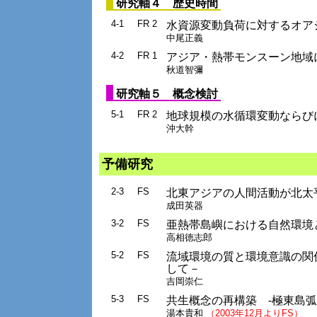
研究軸４ 歴史時間
4-1
FR 2
水資源変動負荷に対するオア
中尾正義
4-2
FR 1
アジア・熱帯モンスーン地域にお
秋道智彌
研究軸５ 概念検討
5-1
FR 2
地球規模の水循環変動ならび
沖大幹
予備研究
2-3
FS
北東アジアの人間活動が北太
成田英器
3-2
FS
亜熱帯島嶼における自然環境
高相徳志郎
5-2
FS
流域環境の質と環境意識の関
して－
吉岡崇仁
5-3
FS
共生概念の再構築 -極東島
湯本貴和
（2003年12月よりFS）